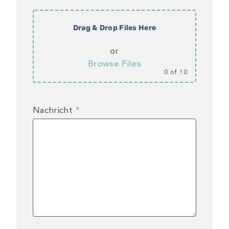
Drag & Drop Files Here
or
Browse Files
0
of 10
Nachricht
*